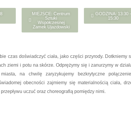
28
MIEJSCE: Centrum
GODZINA: 13:30 
Sztuki
15:30
Współczesnej
Zamek Ujazdowski
ie czas doświadczyć ciała, jako części przyrody. Dotkniemy 
ch ziemi i potu na skórze. Odprężymy się i zanurzymy w dział
miasta, na chwilę zaryzykujemy bezkrytyczne połączeni
wiadomej obecności zajmiemy się materialnością ciała, drz
 przepływu uczuć oraz choreografią pomiędzy nimi.